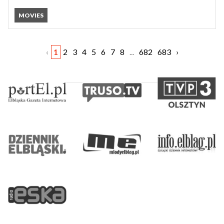
MOVIES
‹
1
2
3
4
5
6
7
8
...
682
683
›