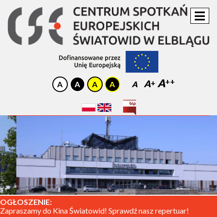
A
A
A
OGŁOSZENIE:
Zapraszamy do Kina Światowid! Sprawdź nasz repertuar!