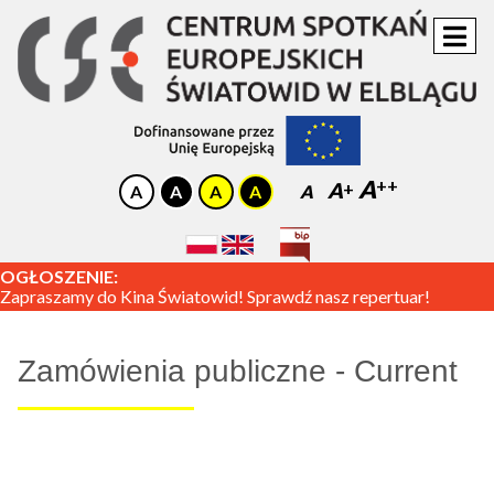
A
A
A
OGŁOSZENIE:
Zapraszamy do Kina Światowid! Sprawdź nasz repertuar!
Zamówienia publiczne - Current