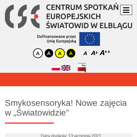
A
A
A
OGŁOSZENIE:
Zapraszamy do Kina Światowid! Sprawdź nasz repertuar!
Smykosensoryka! Nowe zajęcia
w „Światowidzie”
Data dodania: 13 września 2021