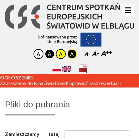
A
A
A
OGŁOSZENIE:
Zapraszamy do Kina Światowid! Sprawdź nasz repertuar!
Pliki do pobrania
Zamieszczamy tutaj