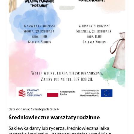
data dodania: 12 listopada 2024
Średniowieczne warsztaty rodzinne
Sakiewka damy lub rycerza, średniowieczna lalka
motanka i makatka – te rzeczy rodzice, wspólnie z