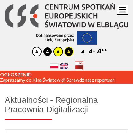
A
A
A
OGŁOSZENIE:
Zapraszamy do Kina Światowid! Sprawdź nasz repertuar!
Aktualności - Regionalna
Pracownia Digitalizacji