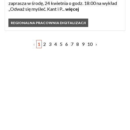
zaprasza w środę, 24 kwietnia o godz. 18:00 na wykład
„Odważ się myśleć. Kant i P...
więcej
REGIONALNA PRACOWNIA DIGITALIZACJI
‹
1
2
3
4
5
6
7
8
9
10
›