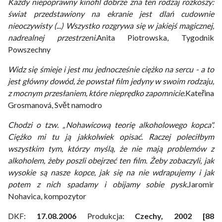
Każdy niepoprawny kinofil dobrze zna ten rodzaj rozkoszy:
świat przedstawiony na ekranie jest dlań cudownie
nieoczywisty (...) Wszystko rozgrywa się w jakiejś magicznej,
nadrealnej przestrzeni.
Anita Piotrowska, Tygodnik
Powszechny
Widz się śmieje i jest mu jednocześnie ciężko na sercu - a to
jest główny dowód, że powstał film jedyny w swoim rodzaju,
z mocnym przesłaniem, które nieprędko zapomnicie.
Kateřina
Grosmanová, Svět namodro
Chodzi o tzw. „Nohawicową teorię alkoholowego kopca".
Ciężko mi tu ją jakkolwiek opisać. Raczej poleciłbym
wszystkim tym, którzy myślą, że nie mają problemów z
alkoholem, żeby poszli obejrzeć ten film. Żeby zobaczyli, jak
wysokie są nasze kopce, jak się na nie wdrapujemy i jak
potem z nich spadamy i obijamy sobie pysk.
Jaromir
Nohavica, kompozytor
DKF:
17.08.2006
Produkcja:
Czechy, 2002 [88