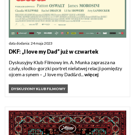
data dodania: 24 maja 2023
DKF: „I love my Dad” już w czwartek
Dyskusyjny Klub Filmowy im. A. Munka zaprasza na
czuły, słodko-gorzki portret niełatwej relacji pomiędzy
ojcem a synem – „I love my Dad&rd...
więcej
DYSKUSYJNY KLUB FILMOWY