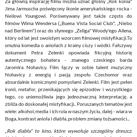
Za główną inspirację filmu można uznać głośny „Rok konia"
Jima Jarmuscha poświęcony ikonie amerykańskiego rocka -
Neilowi Youngowi. Porównywany jest także często do
filmów Wima Wendersa („Buena Vista Social Club", „Niebo
nad Berlinem") oraz do słynnego „Zeliga" Woody'ego Allena,
który od lat jest swoistym wzorcem filmowej mistyfikacji.To
smutna komedia o aniołach z krainy ciszy i wódki. Fałszywy
dokument Petra Zelenki opowiada fikcyjną historię
autentycznego bohatera - znanego czeskiego barda
Jaromira Nohavicy. Film łączy w sobie talent muzyczny
Nohavicy z energią i pasją zespołu Czechomor oraz
absurdalnie komicznymi pomysłami Zelenki. Film jest pełen
ironii, metafor, przenikających się epizodów i wszystkiego
tego, co uniemożliwia jego jednoznaczną interpretację, a
zbliża do doskonałej mistyfikacji.. Poruszanych tematów jest
wiele: alkohol, media i ich rola w naszym życiu, dalej - wiara w
Boga, kontrast anioła i diabła, problem zmiany tożsamości...
„Rok diabła" to kino, które wywołuje szczególny dreszcz.