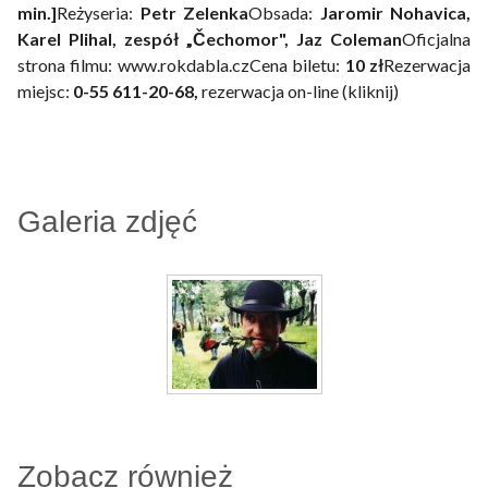
min.]
Reżyseria:
Petr Zelenka
Obsada:
Jaromir Nohavica,
Karel Plihal, zespół „Čechomor", Jaz Coleman
Oficjalna
strona filmu: www.rokdabla.czCena biletu:
10 zł
Rezerwacja
miejsc:
0-55 611-20-68,
rezerwacja on-line (kliknij)
Galeria zdjęć
Zobacz również