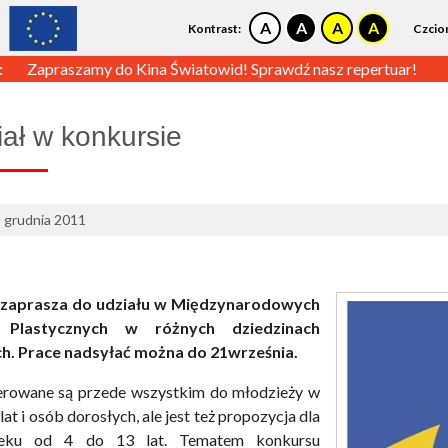
Kontrast:
Czcio
:
Zapraszamy do Kina Światowid! Sprawdź nasz repertuar!
ał w konkursie
2 grudnia 2011
 zaprasza do udziału w Międzynarodowych
 Plastycznych w różnych dziedzinach
h. Prace nadsyłać można do 21września.
erowane są przede wszystkim do młodzieży w
lat i osób dorosłych, ale jest też propozycja dla
ieku od 4 do 13 lat. Tematem konkursu