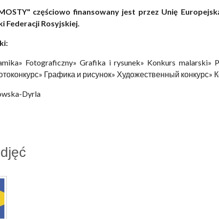
MOSTY" częściowo finansowany jest przez Unię Europejsk
i Federacji Rosyjskiej.
ki:
amika» Fotograficzny» Grafika i rysunek» Konkurs malarski» 
отоконкурс» Графика и рисунок» Художественный конкурс» К
łowska-Dyrla
zdjęć