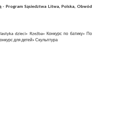
ą - Program Sąsiedztwa Litwa, Polska, Obwód
Plastyka dzieci» Rzeźba» Конкурс по батику» По
онкурс для детей» Скульптура