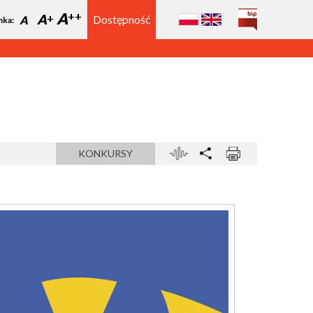
A
A
Dostępność
A
nka:
KONKURSY