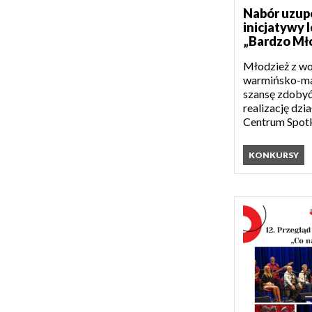
Nabór uzupe
inicjatywy 
„Bardzo Mło
Młodzież z w
warmińsko-ma
szansę zdobyć
realizację dzia
Centrum Spotk
KONKURSY