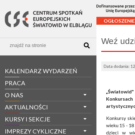
OGŁOSZENIE
Weź udzi
Data dodania: 1
KALENDARZ WYDARZEŃ
PRACA
„Światowid"
O NAS
Konkursach
artystycznyc
AKTUALNOŚCI
Konkursy ski
KURSY I SEKCJE
wieku 15 - 18 
IMPREZY CYKLICZNE
dzieci w w