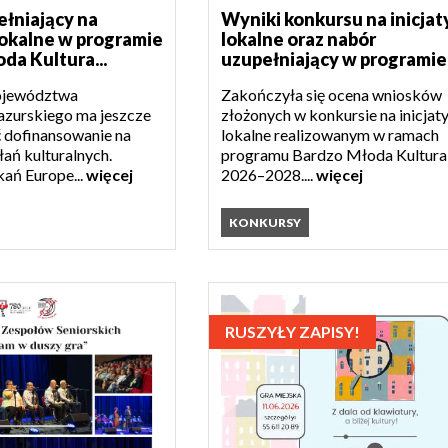
łniający na
Wyniki konkursu na inicja
lokalne w programie
lokalne oraz nabór
da Kultura...
uzupełniający w programie.
ojewództwa
Zakończyła się ocena wniosków
zurskiego ma jeszcze
złożonych w konkursie na inicjat
 dofinansowanie na
lokalne realizowanym w ramach
łań kulturalnych.
programu Bardzo Młoda Kultura
ań Europe...
więcej
2026–2028....
więcej
KONKURSY
RUSZYŁY ZAPISY!