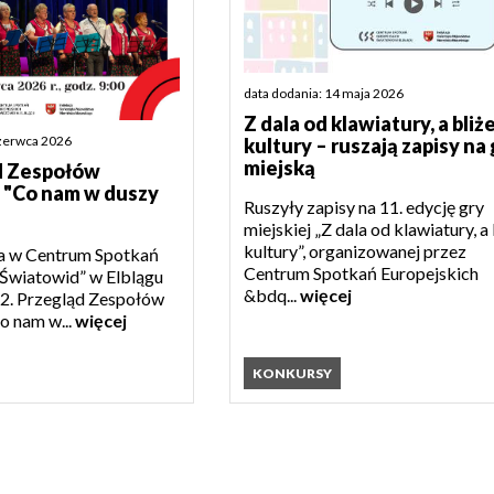
data dodania: 14 maja 2026
Z dala od klawiatury, a bliże
czerwca 2026
kultury – ruszają zapisy na 
miejską
ąd Zespołów
 "Co nam w duszy
Ruszyły zapisy na 11. edycję gry
miejskiej „Z dala od klawiatury, a 
kultury”, organizowanej przez
a w Centrum Spotkań
Centrum Spotkań Europejskich
„Światowid” w Elblągu
&bdq...
więcej
12. Przegląd Zespołów
o nam w...
więcej
KONKURSY