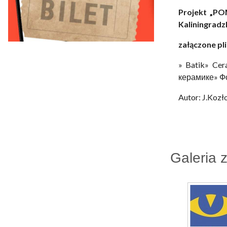
Projekt „PO
Kaliningradzk
załączone pli
» Batik» Cer
керамике» Ф
Autor: J.Koz
Galeria 