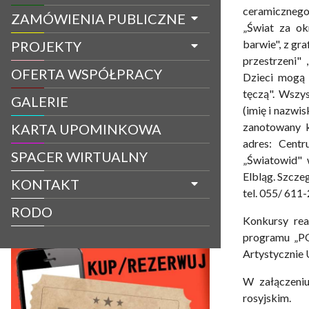
ceramicznego 
ZAMÓWIENIA PUBLICZNE
„Świat za ok
barwie", z gra
PROJEKTY
przestrzeni" 
OFERTA WSPÓŁPRACY
Dzieci mogą 
tęczą". Wszy
GALERIE
(imię i nazwis
zanotowany k
KARTA UPOMINKOWA
adres: Cent
SPACER WIRTUALNY
„Światowid" 
Elbląg. Szcze
KONTAKT
tel. 055/ 611
RODO
Konkursy rea
programu „P
Artystycznie 
W załączeniu
rosyjskim.