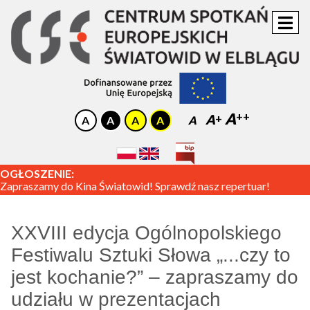
A
A
A
OGŁOSZENIE:
Zapraszamy do Kina Światowid! Sprawdź nasz repertuar!
XXVIII edycja Ogólnopolskiego
Festiwalu Sztuki Słowa „...czy to
jest kochanie?” – zapraszamy do
udziału w prezentacjach