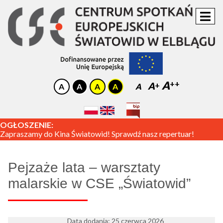
A
A
A
OGŁOSZENIE:
Zapraszamy do Kina Światowid! Sprawdź nasz repertuar!
Pejzaże lata – warsztaty
malarskie w CSE „Światowid”
Data dodania: 25 czerwca 2026