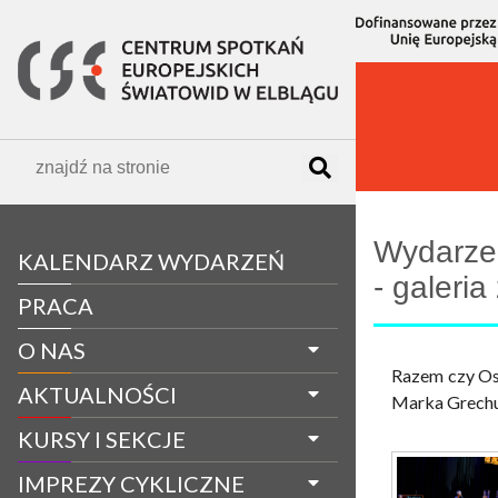
OGŁOSZENIE
Wydarzen
- galeria
KALENDARZ WYDARZEŃ
Razem czy Oso
Marka Grechut
PRACA
O NAS
AKTUALNOŚCI
KURSY I SEKCJE
IMPREZY CYKLICZNE