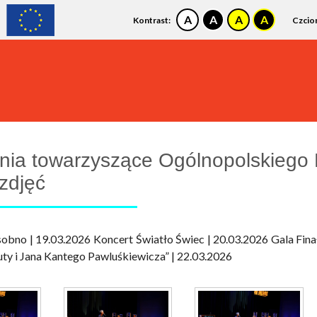
Kontrast:
Czcio
:
Zapraszamy do Kina Światowid! Sprawdź nasz repertuar!
ia towarzyszące Ogólnopolskiego 
 zdjęć
bno | 19.03.2026 Koncert Światło Świec | 20.03.2026 Gala Fina
y i Jana Kantego Pawluśkiewicza” | 22.03.2026