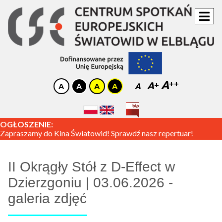
A
A
A
OGŁOSZENIE:
Zapraszamy do Kina Światowid! Sprawdź nasz repertuar!
II Okrągły Stół z D-Effect w
Dzierzgoniu | 03.06.2026 -
galeria zdjęć