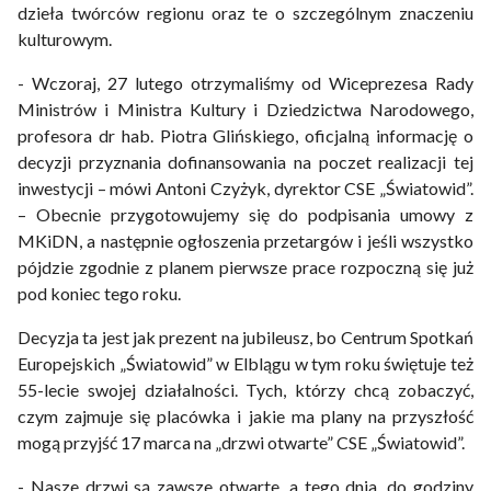
dzieła twórców regionu oraz te o szczególnym znaczeniu
kulturowym.
- Wczoraj, 27 lutego otrzymaliśmy od Wiceprezesa Rady
Ministrów i Ministra Kultury i Dziedzictwa Narodowego,
profesora dr hab. Piotra Glińskiego, oficjalną informację o
decyzji przyznania dofinansowania na poczet realizacji tej
inwestycji – mówi Antoni Czyżyk, dyrektor CSE „Światowid”.
– Obecnie przygotowujemy się do podpisania umowy z
MKiDN, a następnie ogłoszenia przetargów i jeśli wszystko
pójdzie zgodnie z planem pierwsze prace rozpoczną się już
pod koniec tego roku.
Decyzja ta jest jak prezent na jubileusz, bo Centrum Spotkań
Europejskich „Światowid” w Elblągu w tym roku świętuje też
55-lecie swojej działalności. Tych, którzy chcą zobaczyć,
czym zajmuje się placówka i jakie ma plany na przyszłość
mogą przyjść 17 marca na „drzwi otwarte” CSE „Światowid”.
- Nasze drzwi są zawsze otwarte, a tego dnia, do godziny