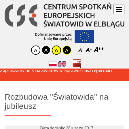
A
A
A
Zapraszamy do Kina Światowid! Sprawdź nasz repertuar!
Rozbudowa "Światowida" na
jubileusz
Data dodania: 28 lutego 2017