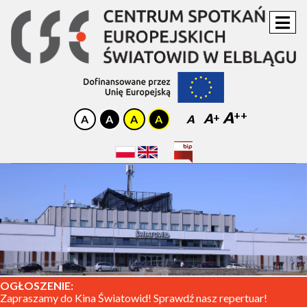
A
A
A
OGŁOSZENIE:
Zapraszamy do Kina Światowid! Sprawdź nasz repertuar!