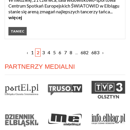
Centrum Spotkań Europejskich ŚWIATOWID w Elblągu
stanie się areną zmagań najlepszych tancerzy tańca...
więcej
TANIEC
‹
1
2
3
4
5
6
7
8
...
682
683
›
PARTNERZY MEDIALNI