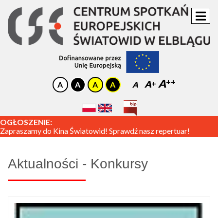
A
A
A
OGŁOSZENIE:
Zapraszamy do Kina Światowid! Sprawdź nasz repertuar!
Aktualności - Konkursy